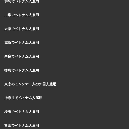
群馬でベトナム人雇用
山梨でベトナム人雇用
大阪でベトナム人雇用
滋賀でベトナム人雇用
奈良でベトナム人雇用
徳島でベトナム人雇用
東京のミャンマー人の外国人雇用
神奈川でベトナム人雇用
埼玉でベトナム人雇用
富山でベトナム人雇用