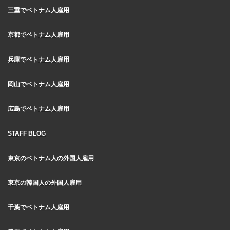
三重でベトナム人雇用
京都でベトナム人雇用
兵庫でベトナム人雇用
岡山でベトナム人雇用
広島でベトナム人雇用
STAFF BLOG
東京のベトナム人の外国人雇用
東京の韓国人の外国人雇用
千葉でベトナム人雇用