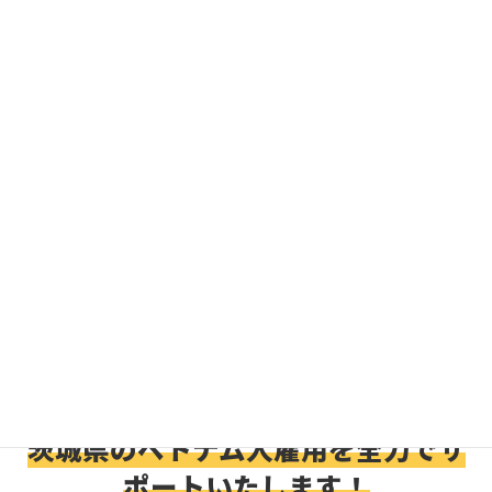
今回の記事では、茨城のベトナム人雇用についてご紹介しまし
た。ベトナム人材は勤勉・真面目で向上意欲の高い優秀な人材で
す。
茨城県でベトナム人雇用
をお考えの企業様はぜひ採用を視野
に入れてみてはいかがでしょうか？弊社では外国人材に精通した
専門のコーディネーターが、採用に関するすべてのお悩みをトー
タルサポート。御社の人材課題を解決します。
外国人材MATCHでは、
茨城県のベトナム人雇用を全力でサ
ポートいたします！