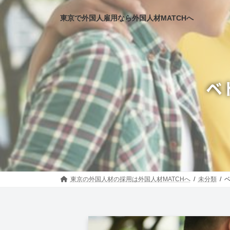
コ
ナ
ン
ビ
東京で外国人雇用なら外国人材MATCHへ
テ
ゲ
ン
ー
ツ
シ
へ
ョ
ス
ン
キ
に
ベ
ッ
移
プ
動
東京の外国人材の採用は外国人材MATCHへ
未分類