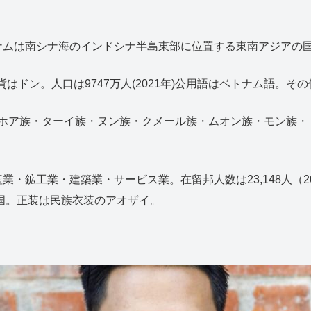
ナムは南シナ海のインドシナ半島東部に位置する東南アジアの
貨はドン。人口は9747万人(2021年)公用語はベトナム語。
族(ホア族・ターイ族・ヌン族・クメール族・ムオン族・モン族・
鉱工業・建築業・サービス業。在留邦人数は23,148人（201
盟国。正装は民族衣装のアオザイ。