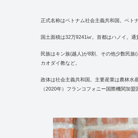
正式名称はベトナム社会主義共和国。ベト
国土面積は32万9241㎢。首都はハノイ。通
民族はキン族(越人)が8割、その他少数民
カオダイ教など。
政体は社会主義共和国。主要産業は農林水産業・
（2020年）フランコフォニー国際機関加