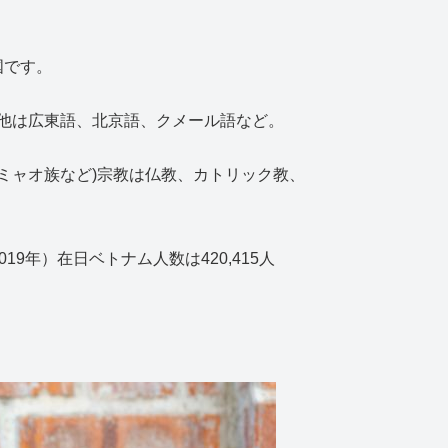
国です。
その他は広東語、北京語、クメール語など。
ミャオ族など)宗教は仏教、カトリック教、
9年）在日ベトナム人数は420,415人