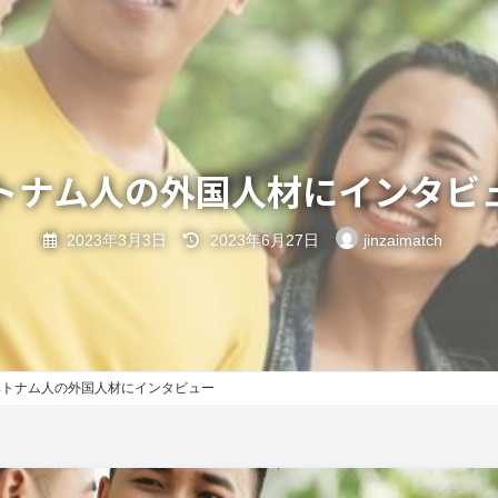
トナム人の外国人材にインタビ
最
2023年3月3日
2023年6月27日
jinzaimatch
終
更
新
日
時
:
ベトナム人の外国人材にインタビュー