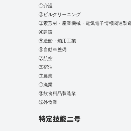
①介護
②ビルクリーニング
③素形材・産業機械・電気電子情報関連製
④建設
⑤造船・舶用工業
⑥自動車整備
⑦航空
⑧宿泊
⑨農業
⑩漁業
⑪飲食料品製造業
⑫外食業
特定技能二号