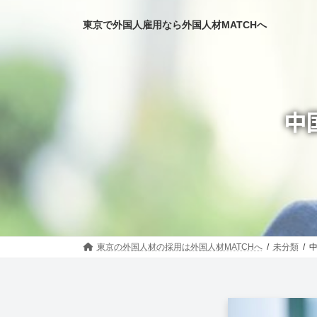
コ
ナ
ン
ビ
東京で外国人雇用なら外国人材MATCHへ
テ
ゲ
ン
ー
ツ
シ
へ
ョ
ス
ン
キ
に
中
ッ
移
プ
動
東京の外国人材の採用は外国人材MATCHへ
未分類