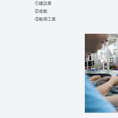
①建設業
②造船
③船用工業