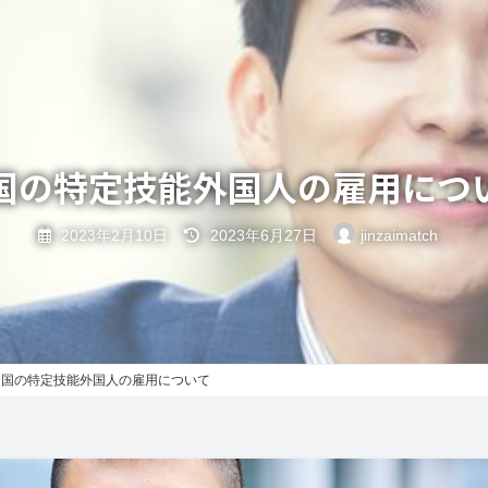
国の特定技能外国人の雇用につ
最
2023年2月10日
2023年6月27日
jinzaimatch
終
更
新
日
時
:
中国の特定技能外国人の雇用について